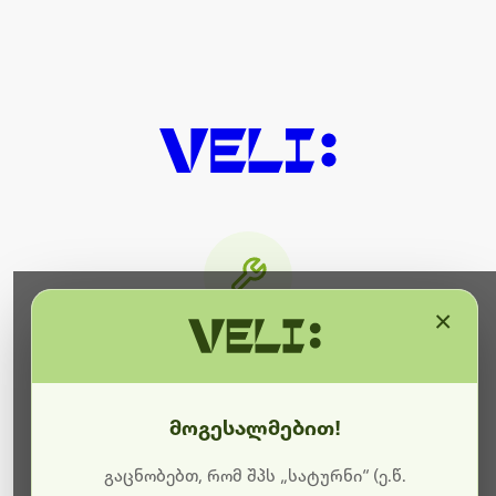
×
მიმდინარეობს ტექნიკური
სამუშაოები
მოგესალმებით!
ბოდიშს გიხდით შეფერხებისთვის. ამჟამად
მიმდინარეობს საიტის განახლება და ტექნიკური
გაცნობებთ, რომ შპს „სატურნი“ (ე.წ.