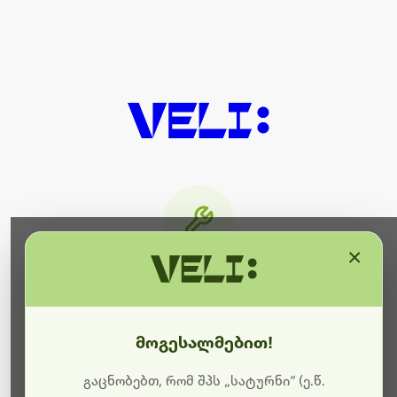
×
მიმდინარეობს ტექნიკური
სამუშაოები
მოგესალმებით!
ბოდიშს გიხდით შეფერხებისთვის. ამჟამად
მიმდინარეობს საიტის განახლება და ტექნიკური
გაცნობებთ, რომ შპს „სატურნი“ (ე.წ.