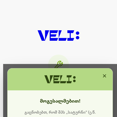
×
მიმდინარეობს ტექნიკური
სამუშაოები
მოგესალმებით!
ბოდიშს გიხდით შეფერხებისთვის. ამჟამად
მიმდინარეობს საიტის განახლება და ტექნიკური
გაცნობებთ, რომ შპს „სატურნი“ (ე.წ.