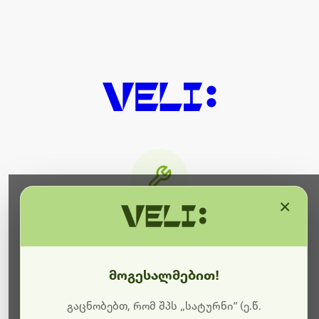
×
მიმდინარეობს ტექნიკური
სამუშაოები
მოგესალმებით!
ბოდიშს გიხდით შეფერხებისთვის. ამჟამად
მიმდინარეობს საიტის განახლება და ტექნიკური
გაცნობებთ, რომ შპს „სატურნი“ (ე.წ.