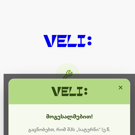
×
მიმდინარეობს ტექნიკური
სამუშაოები
მოგესალმებით!
ბოდიშს გიხდით შეფერხებისთვის. ამჟამად
მიმდინარეობს საიტის განახლება და ტექნიკური
გაცნობებთ, რომ შპს „სატურნი“ (ე.წ.