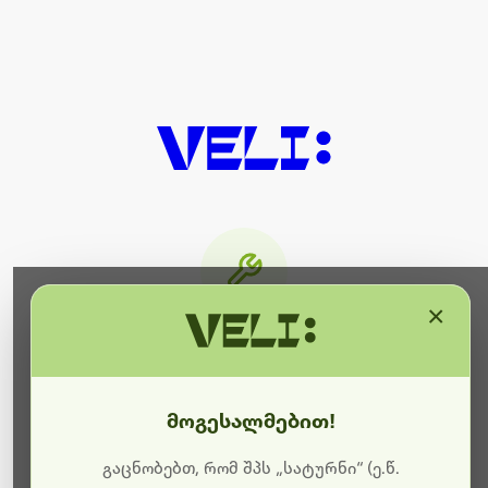
×
მიმდინარეობს ტექნიკური
სამუშაოები
მოგესალმებით!
ბოდიშს გიხდით შეფერხებისთვის. ამჟამად
მიმდინარეობს საიტის განახლება და ტექნიკური
გაცნობებთ, რომ შპს „სატურნი“ (ე.წ.