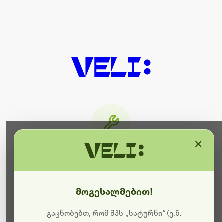
×
მიმდინარეობს ტექნიკური
სამუშაოები
მოგესალმებით!
ბოდიშს გიხდით შეფერხებისთვის. ამჟამად
მიმდინარეობს საიტის განახლება და ტექნიკური
გაცნობებთ, რომ შპს „სატურნი“ (ე.წ.