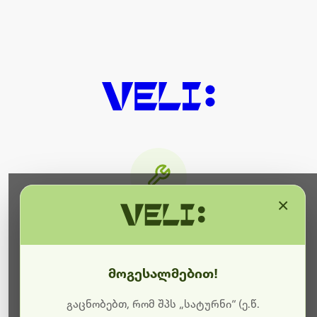
×
მიმდინარეობს ტექნიკური
სამუშაოები
მოგესალმებით!
ბოდიშს გიხდით შეფერხებისთვის. ამჟამად
მიმდინარეობს საიტის განახლება და ტექნიკური
გაცნობებთ, რომ შპს „სატურნი“ (ე.წ.