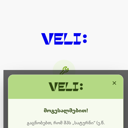
×
მიმდინარეობს ტექნიკური
სამუშაოები
მოგესალმებით!
ბოდიშს გიხდით შეფერხებისთვის. ამჟამად
მიმდინარეობს საიტის განახლება და ტექნიკური
გაცნობებთ, რომ შპს „სატურნი“ (ე.წ.