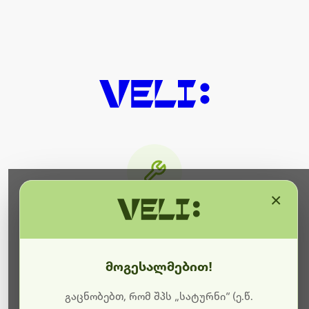
×
მიმდინარეობს ტექნიკური
სამუშაოები
მოგესალმებით!
ბოდიშს გიხდით შეფერხებისთვის. ამჟამად
მიმდინარეობს საიტის განახლება და ტექნიკური
გაცნობებთ, რომ შპს „სატურნი“ (ე.წ.