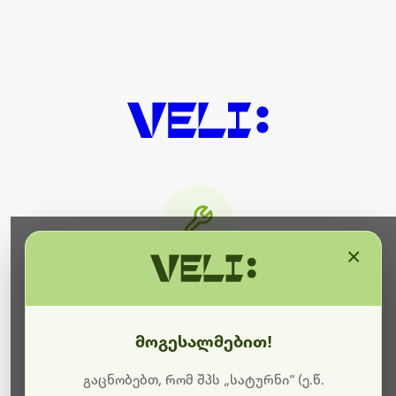
×
მიმდინარეობს ტექნიკური
სამუშაოები
მოგესალმებით!
ბოდიშს გიხდით შეფერხებისთვის. ამჟამად
მიმდინარეობს საიტის განახლება და ტექნიკური
გაცნობებთ, რომ შპს „სატურნი“ (ე.წ.