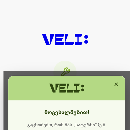
×
მიმდინარეობს ტექნიკური
სამუშაოები
მოგესალმებით!
ბოდიშს გიხდით შეფერხებისთვის. ამჟამად
მიმდინარეობს საიტის განახლება და ტექნიკური
გაცნობებთ, რომ შპს „სატურნი“ (ე.წ.