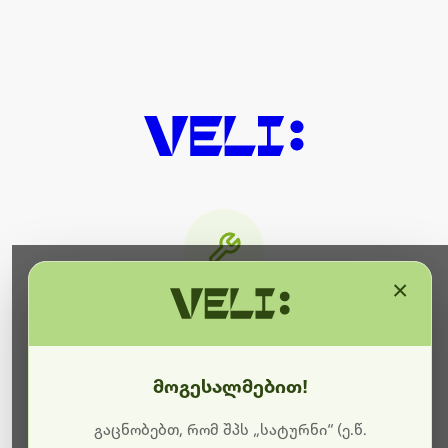
×
მიმდინარეობს ტექნიკური
სამუშაოები
მოგესალმებით!
ბოდიშს გიხდით შეფერხებისთვის. ამჟამად
მიმდინარეობს საიტის განახლება და ტექნიკური
გაცნობებთ, რომ შპს „სატურნი“ (ე.წ.