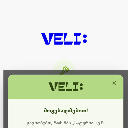
×
მიმდინარეობს ტექნიკური
სამუშაოები
მოგესალმებით!
ბოდიშს გიხდით შეფერხებისთვის. ამჟამად
მიმდინარეობს საიტის განახლება და ტექნიკური
გაცნობებთ, რომ შპს „სატურნი“ (ე.წ.