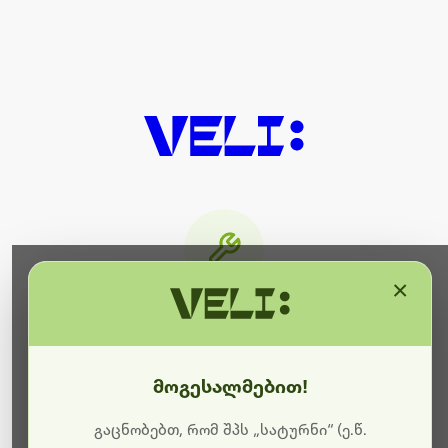
×
მიმდინარეობს ტექნიკური
სამუშაოები
მოგესალმებით!
ბოდიშს გიხდით შეფერხებისთვის. ამჟამად
მიმდინარეობს საიტის განახლება და ტექნიკური
გაცნობებთ, რომ შპს „სატურნი“ (ე.წ.