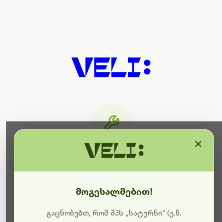
×
მიმდინარეობს ტექნიკური
სამუშაოები
მოგესალმებით!
ბოდიშს გიხდით შეფერხებისთვის. ამჟამად
მიმდინარეობს საიტის განახლება და ტექნიკური
გაცნობებთ, რომ შპს „სატურნი“ (ე.წ.