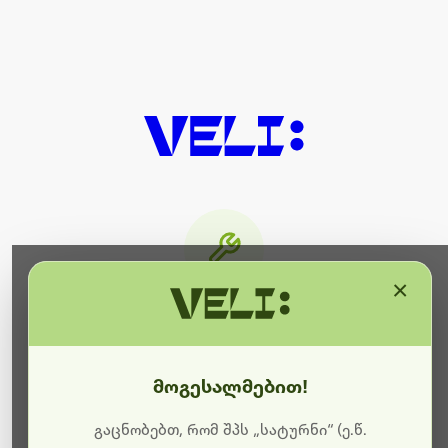
×
მიმდინარეობს ტექნიკური
სამუშაოები
მოგესალმებით!
ბოდიშს გიხდით შეფერხებისთვის. ამჟამად
მიმდინარეობს საიტის განახლება და ტექნიკური
გაცნობებთ, რომ შპს „სატურნი“ (ე.წ.