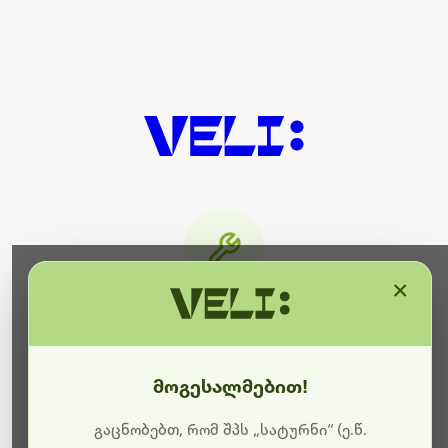
×
მიმდინარეობს ტექნიკური
სამუშაოები
მოგესალმებით!
ბოდიშს გიხდით შეფერხებისთვის. ამჟამად
მიმდინარეობს საიტის განახლება და ტექნიკური
გაცნობებთ, რომ შპს „სატურნი“ (ე.წ.