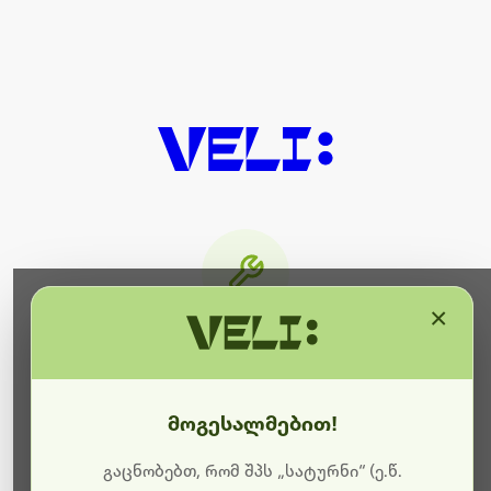
×
მიმდინარეობს ტექნიკური
სამუშაოები
მოგესალმებით!
ბოდიშს გიხდით შეფერხებისთვის. ამჟამად
მიმდინარეობს საიტის განახლება და ტექნიკური
გაცნობებთ, რომ შპს „სატურნი“ (ე.წ.