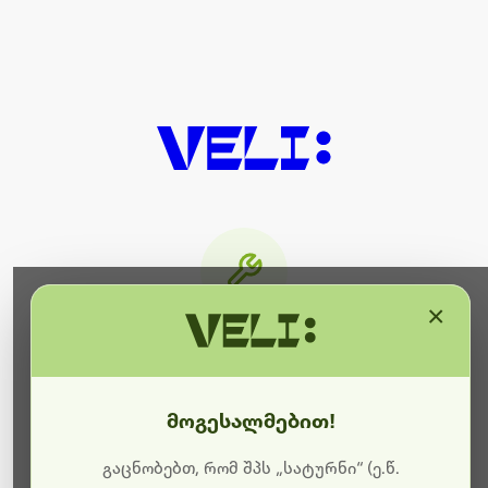
×
მიმდინარეობს ტექნიკური
სამუშაოები
მოგესალმებით!
ბოდიშს გიხდით შეფერხებისთვის. ამჟამად
მიმდინარეობს საიტის განახლება და ტექნიკური
გაცნობებთ, რომ შპს „სატურნი“ (ე.წ.