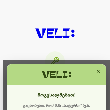
×
მიმდინარეობს ტექნიკური
სამუშაოები
მოგესალმებით!
ბოდიშს გიხდით შეფერხებისთვის. ამჟამად
მიმდინარეობს საიტის განახლება და ტექნიკური
გაცნობებთ, რომ შპს „სატურნი“ (ე.წ.