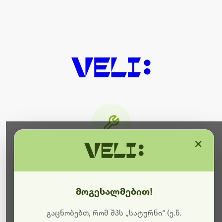
×
მიმდინარეობს ტექნიკური
სამუშაოები
მოგესალმებით!
ბოდიშს გიხდით შეფერხებისთვის. ამჟამად
მიმდინარეობს საიტის განახლება და ტექნიკური
გაცნობებთ, რომ შპს „სატურნი“ (ე.წ.