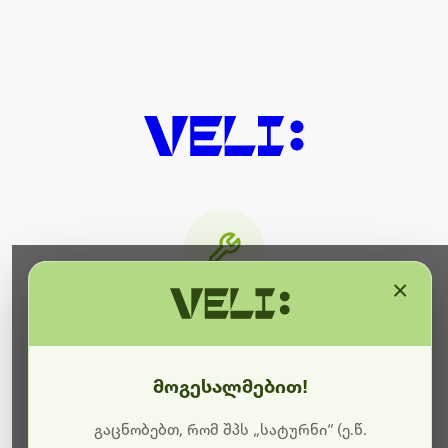
×
მიმდინარეობს ტექნიკური
სამუშაოები
მოგესალმებით!
ბოდიშს გიხდით შეფერხებისთვის. ამჟამად
მიმდინარეობს საიტის განახლება და ტექნიკური
გაცნობებთ, რომ შპს „სატურნი“ (ე.წ.