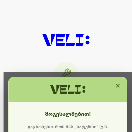
×
მიმდინარეობს ტექნიკური
სამუშაოები
მოგესალმებით!
ბოდიშს გიხდით შეფერხებისთვის. ამჟამად
მიმდინარეობს საიტის განახლება და ტექნიკური
გაცნობებთ, რომ შპს „სატურნი“ (ე.წ.