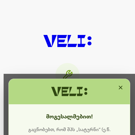
×
მიმდინარეობს ტექნიკური
სამუშაოები
მოგესალმებით!
ბოდიშს გიხდით შეფერხებისთვის. ამჟამად
მიმდინარეობს საიტის განახლება და ტექნიკური
გაცნობებთ, რომ შპს „სატურნი“ (ე.წ.