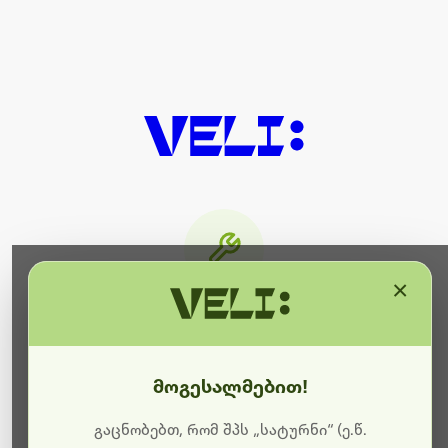
×
მიმდინარეობს ტექნიკური
სამუშაოები
მოგესალმებით!
ბოდიშს გიხდით შეფერხებისთვის. ამჟამად
მიმდინარეობს საიტის განახლება და ტექნიკური
გაცნობებთ, რომ შპს „სატურნი“ (ე.წ.