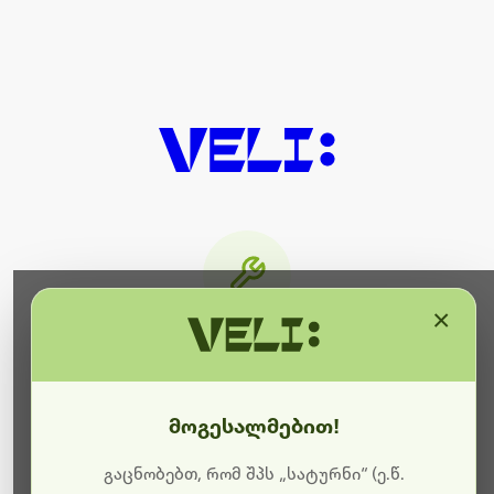
×
მიმდინარეობს ტექნიკური
სამუშაოები
მოგესალმებით!
ბოდიშს გიხდით შეფერხებისთვის. ამჟამად
მიმდინარეობს საიტის განახლება და ტექნიკური
გაცნობებთ, რომ შპს „სატურნი“ (ე.წ.