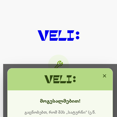
×
მიმდინარეობს ტექნიკური
სამუშაოები
მოგესალმებით!
ბოდიშს გიხდით შეფერხებისთვის. ამჟამად
მიმდინარეობს საიტის განახლება და ტექნიკური
გაცნობებთ, რომ შპს „სატურნი“ (ე.წ.