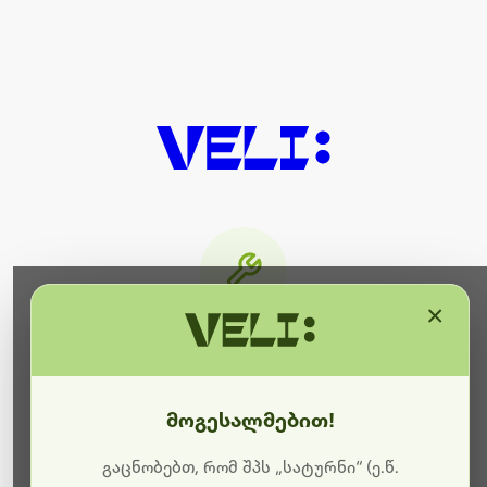
×
მიმდინარეობს ტექნიკური
სამუშაოები
მოგესალმებით!
ბოდიშს გიხდით შეფერხებისთვის. ამჟამად
მიმდინარეობს საიტის განახლება და ტექნიკური
გაცნობებთ, რომ შპს „სატურნი“ (ე.წ.