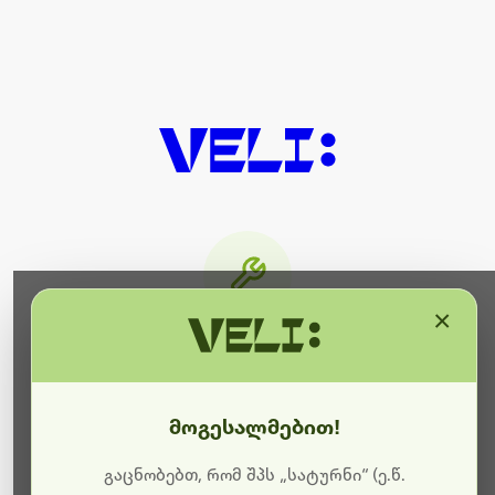
×
მიმდინარეობს ტექნიკური
სამუშაოები
მოგესალმებით!
ბოდიშს გიხდით შეფერხებისთვის. ამჟამად
მიმდინარეობს საიტის განახლება და ტექნიკური
გაცნობებთ, რომ შპს „სატურნი“ (ე.წ.