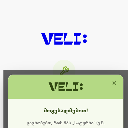
×
მიმდინარეობს ტექნიკური
სამუშაოები
მოგესალმებით!
ბოდიშს გიხდით შეფერხებისთვის. ამჟამად
მიმდინარეობს საიტის განახლება და ტექნიკური
გაცნობებთ, რომ შპს „სატურნი“ (ე.წ.