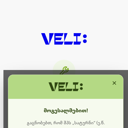
×
მიმდინარეობს ტექნიკური
სამუშაოები
მოგესალმებით!
ბოდიშს გიხდით შეფერხებისთვის. ამჟამად
მიმდინარეობს საიტის განახლება და ტექნიკური
გაცნობებთ, რომ შპს „სატურნი“ (ე.წ.