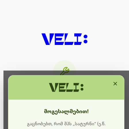
×
მიმდინარეობს ტექნიკური
სამუშაოები
მოგესალმებით!
ბოდიშს გიხდით შეფერხებისთვის. ამჟამად
მიმდინარეობს საიტის განახლება და ტექნიკური
გაცნობებთ, რომ შპს „სატურნი“ (ე.წ.