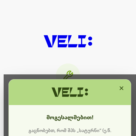
×
მიმდინარეობს ტექნიკური
სამუშაოები
მოგესალმებით!
ბოდიშს გიხდით შეფერხებისთვის. ამჟამად
მიმდინარეობს საიტის განახლება და ტექნიკური
გაცნობებთ, რომ შპს „სატურნი“ (ე.წ.