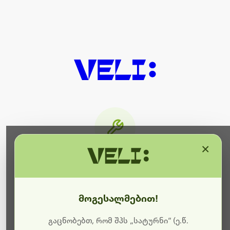
×
მიმდინარეობს ტექნიკური
სამუშაოები
მოგესალმებით!
ბოდიშს გიხდით შეფერხებისთვის. ამჟამად
მიმდინარეობს საიტის განახლება და ტექნიკური
გაცნობებთ, რომ შპს „სატურნი“ (ე.წ.